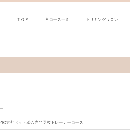
ＴＯＰ
各コース一覧
トリミングサロン
ー
YIC京都ペット総合専門学校トレーナーコース